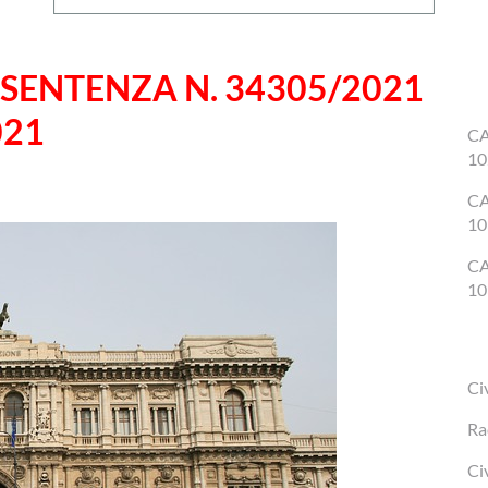
SENTENZA N. 34305/2021
021
CA
10
CA
10
CA
10
Ci
Ra
Ci