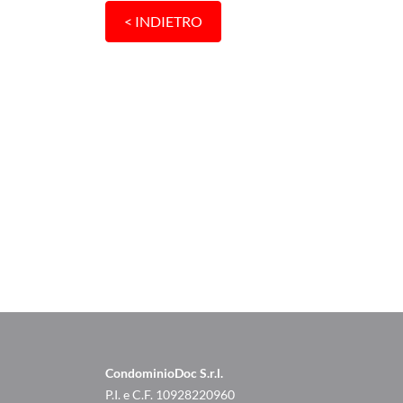
CondominioDoc S.r.l.
P.I. e C.F. 10928220960