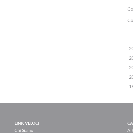
Co
Co
2
2
2
2
1
LINK VELOCI
CA
Chi Siamo
Art