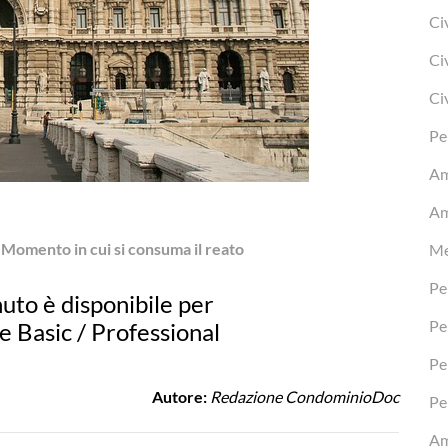
Ci
Ci
Ci
Pe
Am
Am
Momento in cui si consuma il reato
Me
Pe
uto è disponibile per
Pe
ve Basic / Professional
Pe
Autore:
Redazione CondominioDoc
Pe
Am