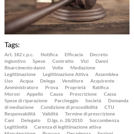
Tags:
Art. 182 c.p.c.
Notifica
Efficacia
Decreto
ingiuntivo
Spese
Contratto
Vizi
Danni
Risarcimento danni
Volte
Mediazione
Legittimazione
Legittimazione Attiva
Assemblea
Uso
Acqua
Delega
Venditore
Acquirente
Amministratore
Prova
Proprietà
Ratifica
Morosi
Appello
Causa
Prescrizione
Cassa
Spese di riparazione
Parcheggio
Società
Domanda
di mediazione
Condizione di procedibilità
CTU
Responsabilità
Validità
Termine di prescrizione
Cani
Delegato
D.lgs. n. 28/2010
Soccombenza
Legittimità
Carenza di legittimazione attiva
Manutenzione
Procura
Decadenza
Sezioni