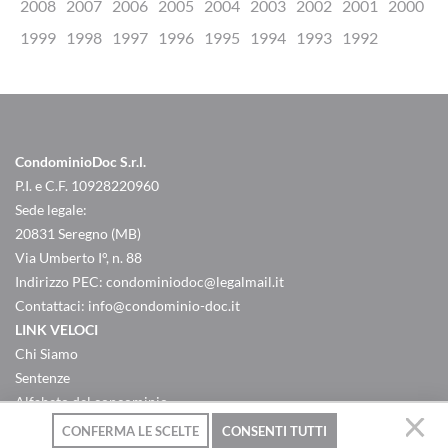
2008
2007
2006
2005
2004
2003
2002
2001
2000
1999
1998
1997
1996
1995
1994
1993
1992
CondominioDoc S.r.l.
P.I. e C.F. 10928220960
Sede legale:
20831 Seregno (MB)
Via Umberto I°, n. 88
Indirizzo PEC:
condominiodoc@legalmail.it
Contattaci:
info@condominio-doc.it
LINK VELOCI
Chi Siamo
Sentenze
Alfabeto del concominio
Criteri ripartizione spese
CONFERMA LE SCELTE
CONSENTI TUTTI