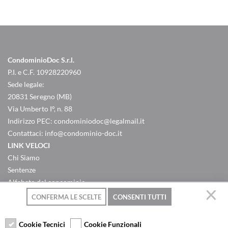
CondominioDoc S.r.l.
P.I. e C.F. 10928220960
Sede legale:
20831 Seregno (MB)
Via Umberto I°, n. 88
Indirizzo PEC:
condominiodoc@legalmail.it
Contattaci:
info@condominio-doc.it
LINK VELOCI
Chi Siamo
Sentenze
Alfabeto del concominio
Criteri ripartizione spese
CONFERMA LE SCELTE
CONSENTI TUTTI
Domande & Risposte
Contatti
Cookie Tecnici
Cookie Funzionali