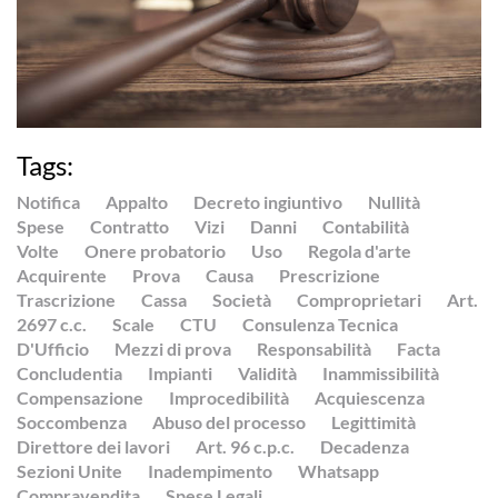
Tags:
Notifica
Appalto
Decreto ingiuntivo
Nullità
Spese
Contratto
Vizi
Danni
Contabilità
Volte
Onere probatorio
Uso
Regola d'arte
Acquirente
Prova
Causa
Prescrizione
Trascrizione
Cassa
Società
Comproprietari
Art.
2697 c.c.
Scale
CTU
Consulenza Tecnica
D'Ufficio
Mezzi di prova
Responsabilità
Facta
Concludentia
Impianti
Validità
Inammissibilità
Compensazione
Improcedibilità
Acquiescenza
Soccombenza
Abuso del processo
Legittimità
Direttore dei lavori
Art. 96 c.p.c.
Decadenza
Sezioni Unite
Inadempimento
Whatsapp
Compravendita
Spese Legali