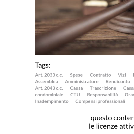
Tags:
Art. 2033 c.c.
Spese
Contratto
Vizi
Assemblea
Amministratore
Rendiconto
Art. 2043 c.c.
Causa
Trascrizione
Cass
condominiale
CTU
Responsabilità
Grav
Inadempimento
Compensi professionali
questo conten
le licenze atti