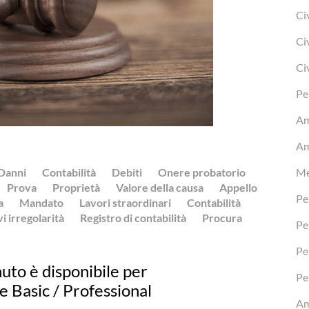
Ci
Ci
Ci
Pe
Am
Am
Danni
Contabilità
Debiti
Onere probatorio
Me
Prova
Proprietà
Valore della causa
Appello
Pe
a
Mandato
Lavori straordinari
Contabilità
i irregolarità
Registro di contabilità
Procura
Pe
Pe
uto è disponibile per
Pe
ve Basic / Professional
Am