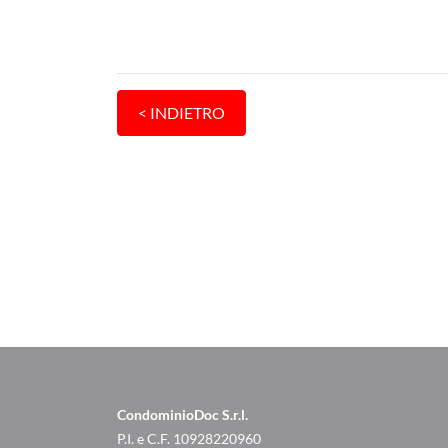
CondominioDoc S.r.l.
P.I. e C.F. 10928220960