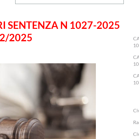
RI SENTENZA N 1027-2025
2/2025
CA
10
CA
10
CA
10
Ci
Ra
Ci