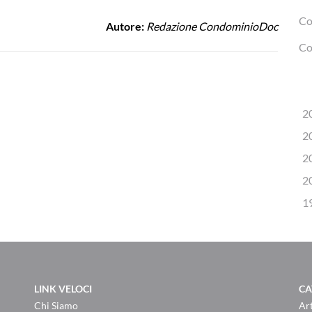
Co
Autore:
Redazione CondominioDoc
Co
2
2
2
2
1
LINK VELOCI
CA
Chi Siamo
Art