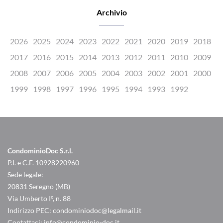
Archivio
2026
2025
2024
2023
2022
2021
2020
2019
2018
2017
2016
2015
2014
2013
2012
2011
2010
2009
2008
2007
2006
2005
2004
2003
2002
2001
2000
1999
1998
1997
1996
1995
1994
1993
1992
CondominioDoc S.r.l.
P.I. e C.F. 10928220960
Sede legale:
20831 Seregno (MB)
Via Umberto I°, n. 88
Indirizzo PEC:
condominiodoc@legalmail.it
Contattaci:
info@condominio-doc.it