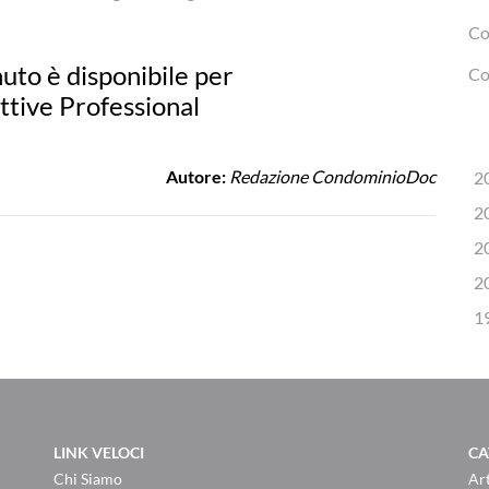
Co
uto è disponibile per
Co
attive Professional
Autore:
Redazione CondominioDoc
2
2
2
2
1
LINK VELOCI
CA
Chi Siamo
Art