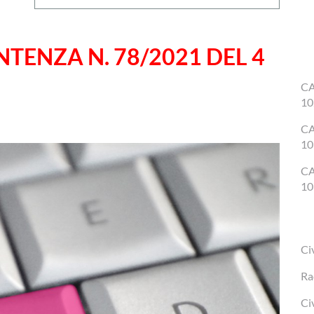
TENZA N. 78/2021 DEL 4
CA
10
CA
10
CA
10
Ci
Ra
Ci