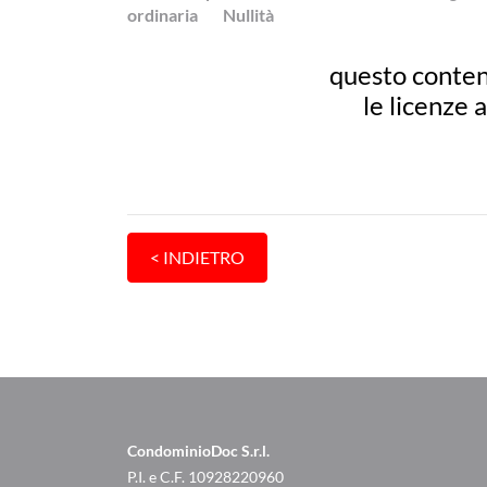
ordinaria
Nullità
questo conten
le licenze 
CondominioDoc S.r.l.
P.I. e C.F. 10928220960