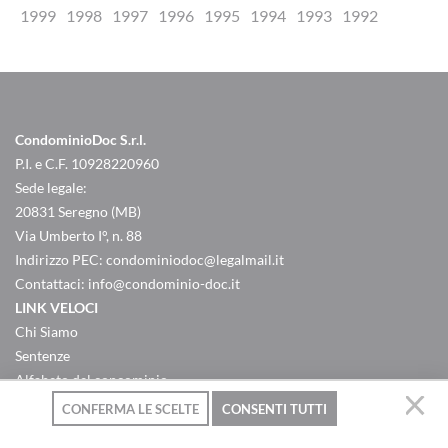
1999
1998
1997
1996
1995
1994
1993
1992
CondominioDoc S.r.l.
P.I. e C.F. 10928220960
Sede legale:
20831 Seregno (MB)
Via Umberto I°, n. 88
Indirizzo PEC:
condominiodoc@legalmail.it
Contattaci:
info@condominio-doc.it
LINK VELOCI
Chi Siamo
Sentenze
Alfabeto del concominio
Criteri ripartizione spese
CONFERMA LE SCELTE
CONSENTI TUTTI
Domande & Risposte