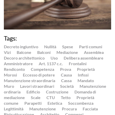
Tags:
Decreto ingiuntivo
Nullità
Spese
Parti comuni
Vizi
Balcone
Balconi
Mediazione
Assemblea
Decoro architettonico
Uso
Delibera assembleare
Amministratore
Art. 1137 c.c.
Frontalini
Rendiconto
Competenza
Prova
Proprietà
Morosi
Eccesso di potere
Causa
Infissi
Manutenzione straordinaria
Cassa
Mandato
Muro
Lavori straordinari
Società
Manutenzione
ordinaria
Edificio
Costruzione
Domanda di
mediazione
Scale
CTU
Tetto
Proprietà
comune
Parapetti
Estetica
Soccombenza
Legittimità
Manutenzione
Procura
Facciata
Ristrutturazione
Architetto
Compensi